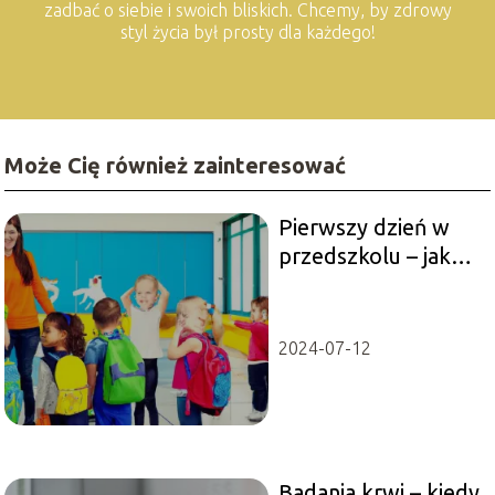
zadbać o siebie i swoich bliskich. Chcemy, by zdrowy
styl życia był prosty dla każdego!
Może Cię również zainteresować
Pierwszy dzień w
przedszkolu – jak
przygotować
dziecko na nowe
wyzwania
2024-07-12
Badania krwi – kiedy