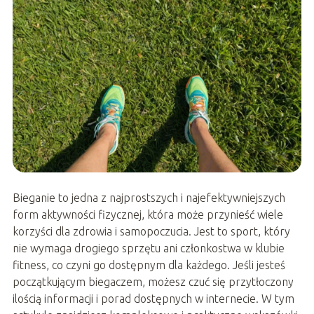
Bieganie to jedna z najprostszych i najefektywniejszych
form aktywności fizycznej, która może przynieść wiele
korzyści dla zdrowia i samopoczucia. Jest to sport, który
nie wymaga drogiego sprzętu ani członkostwa w klubie
fitness, co czyni go dostępnym dla każdego. Jeśli jesteś
początkującym biegaczem, możesz czuć się przytłoczony
ilością informacji i porad dostępnych w internecie. W tym